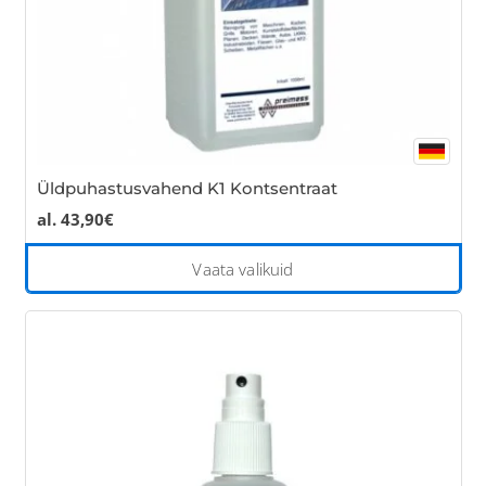
pro
pa
Üldpuhastusvahend K1 Kontsentraat
al.
43,90
€
Thi
Vaata valikuid
pro
has
mul
var
Th
opt
ma
be