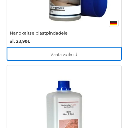
Nanokaitse plastpindadele
al.
23,90
€
Thi
Vaata valikuid
pro
has
mul
var
Th
opt
ma
be
cho
on