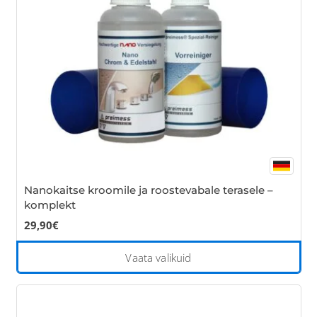
be
cho
on
the
pro
pa
Nanokaitse kroomile ja roostevabale terasele –
komplekt
29,90
€
Thi
Vaata valikuid
pro
has
mul