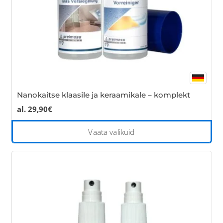
the
pro
pa
Nanokaitse klaasile ja keraamikale – komplekt
al.
29,90
€
Thi
Vaata valikuid
pro
has
mul
var
Th
opt
ma