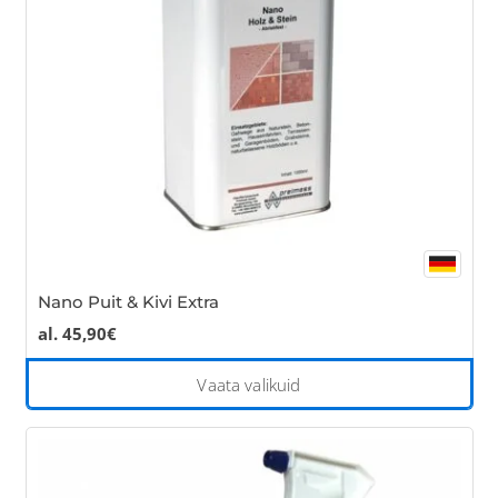
be
cho
on
the
pro
pa
Nano Puit & Kivi Extra
al.
45,90
€
Thi
Vaata valikuid
pro
has
mul
var