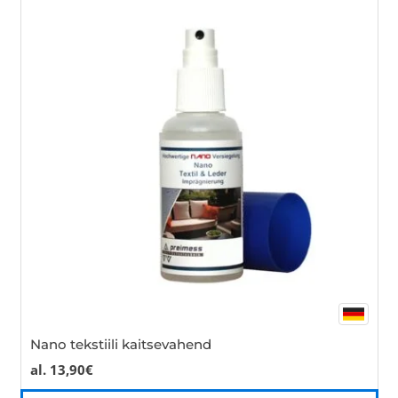
var
Th
opt
ma
be
cho
on
the
pro
pa
Nano tekstiili kaitsevahend
al.
13,90
€