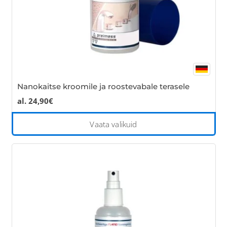
pro
pa
Nanokaitse kroomile ja roostevabale terasele
al.
24,90
€
Thi
Vaata valikuid
pro
has
mul
var
Th
opt
ma
be