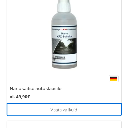
ma
be
cho
on
the
pro
pa
Nanokaitse autoklaasile
al.
49,90
€
Thi
Vaata valikuid
pro
has
mul