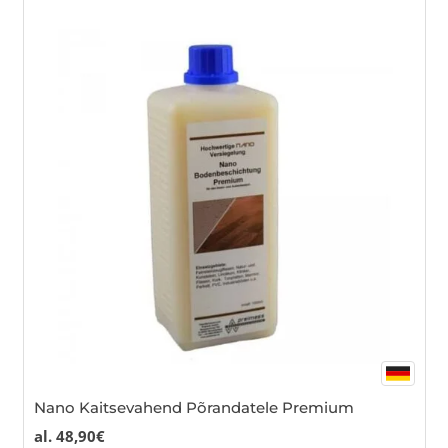
mul
var
Th
opt
ma
be
cho
on
the
pro
pa
Nano Kaitsevahend Põrandatele Premium
al.
48,90
€