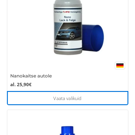
cho
on
the
pro
pa
Nanokaitse autole
al.
25,90
€
Thi
Vaata valikuid
pro
has
mul
var
Th