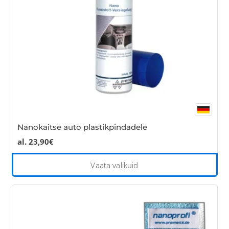
cho
on
the
pro
pa
Nanokaitse auto plastikpindadele
al.
23,90
€
Thi
Vaata valikuid
pro
has
mul
var
Th