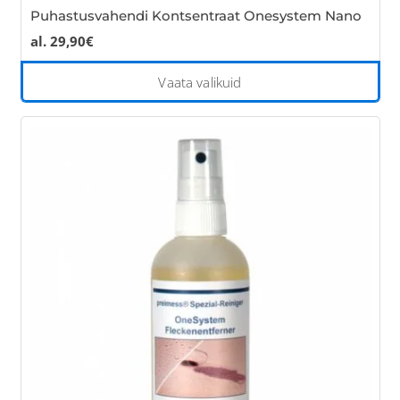
Puhastusvahendi Kontsentraat Onesystem Nano
al.
29,90
€
Thi
Vaata valikuid
pro
has
mul
var
Th
opt
ma
be
cho
on
the
pro
pa