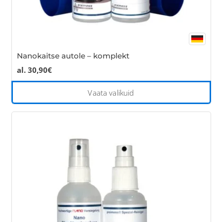
Nanokaitse autole – komplekt
al.
30,90
€
Thi
Vaata valikuid
pro
has
mul
var
Th
opt
ma
be
cho
on