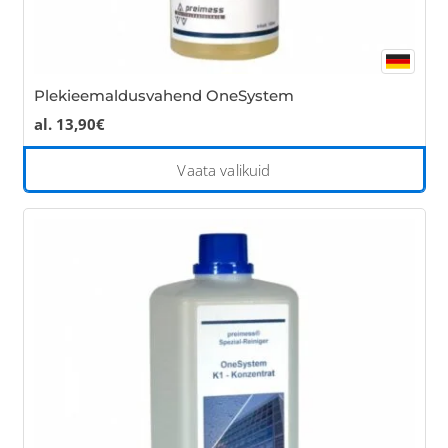
Plekieemaldusvahend OneSystem
al.
13,90
€
Thi
Vaata valikuid
pro
has
mul
var
Th
opt
ma
be
cho
on
the