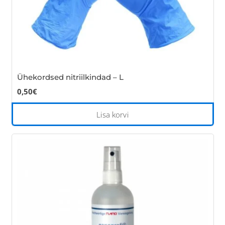
Ühekordsed nitriilkindad – L
0,50
€
Lisa korvi