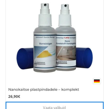
var
Th
opt
ma
be
cho
on
the
pro
pa
Nanokaitse plastpindadele – komplekt
26,90
€
Thi
Vaata valikuid