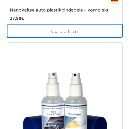
Nanokaitse auto plastikpindadele – komplekt
27,90
€
Thi
Vaata valikuid
pro
has
mul
var
Th
opt
ma
be
cho
on
the
pro
pa