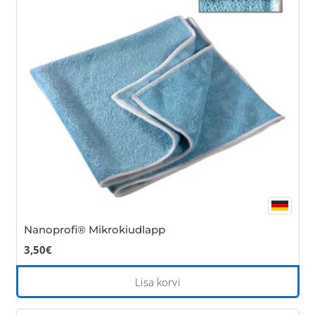
opt
ma
be
cho
on
the
pro
pa
Nanoprofi® Mikrokiudlapp
3,50
€
Lisa korvi