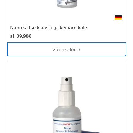
Nanokaitse klaasile ja keraamikale
al.
39,90
€
Thi
Vaata valikuid
pro
has
mul
var
Th
opt
ma
be
cho
on
the