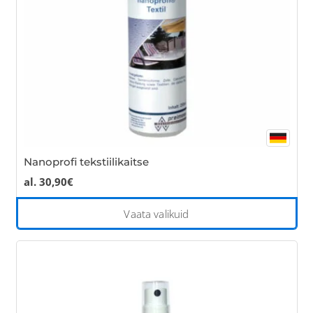
Nanoprofi tekstiilikaitse
al.
30,90
€
Thi
Vaata valikuid
pro
has
mul
var
Th
opt