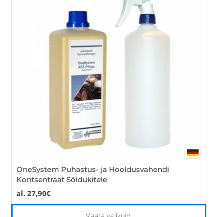
Th
opt
ma
be
cho
on
the
pro
pa
OneSystem Puhastus- ja Hooldusvahendi
Kontsentraat Sõidukitele
al.
27,90
€
Thi
Vaata valikuid