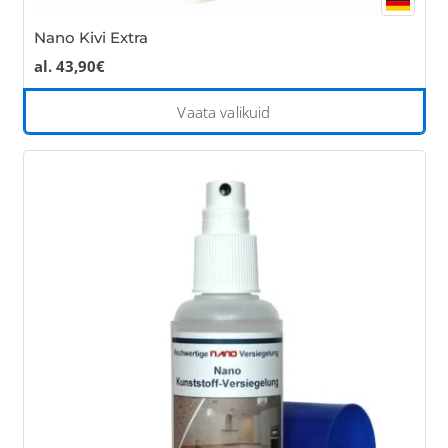
Nano Kivi Extra
al.
43,90
€
Thi
Vaata valikuid
pro
has
mul
var
Th
opt
ma
be
cho
on
the
pro
pa