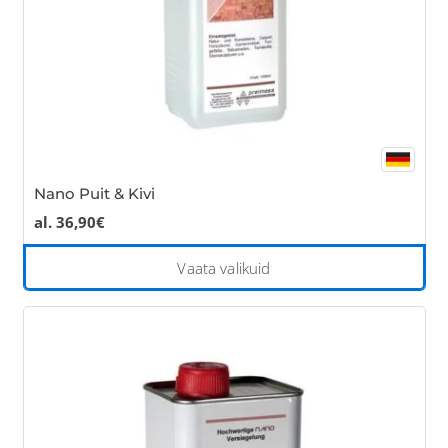
the
pro
pa
Nano Puit & Kivi
al.
36,90
€
Thi
Vaata valikuid
pro
has
mul
var
Th
opt
ma