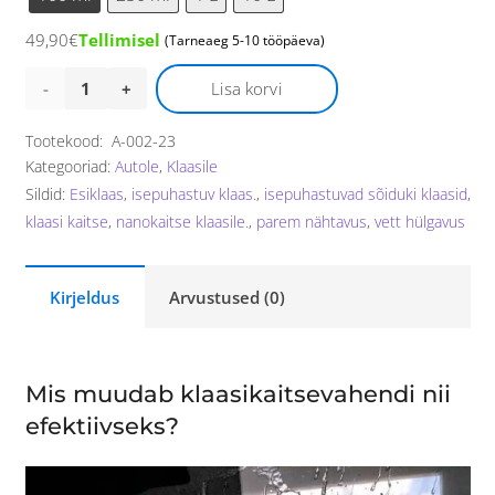
49,90
€
Tellimisel
(Tarneaeg 5-10 tööpäeva)
Nanokaitse
Lisa korvi
autoklaasile
Tootekood:
A-002-23
Kategooriad:
Autole
,
Klaasile
kogus
Sildid:
Esiklaas
,
isepuhastuv klaas.
,
isepuhastuvad sõiduki klaasid
,
klaasi kaitse
,
nanokaitse klaasile.
,
parem nähtavus
,
vett hülgavus
Kirjeldus
Arvustused (0)
Mis muudab klaasikaitsevahendi nii
efektiivseks?