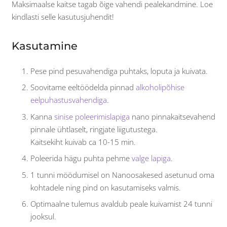
Maksimaalse kaitse tagab õige vahendi pealekandmine. Loe
kindlasti selle kasutusjuhendit!
Kasutamine
Pese pind pesuvahendiga puhtaks, loputa ja kuivata.
Soovitame eeltöödelda pinnad
alkoholipõhise
eelpuhastusvahendiga
.
Kanna
sinise poleerimislapiga
nano pinnakaitsevahend
pinnale ühtlaselt, ringjate liigutustega.
Kaitsekiht kuivab ca 10-15 min.
Poleerida hägu puhta pehme
valge lapiga
.
1 tunni möödumisel on Nanoosakesed asetunud oma
kohtadele ning pind on kasutamiseks valmis.
Optimaalne tulemus avaldub peale kuivamist 24 tunni
jooksul.