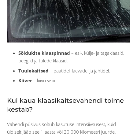
Sõidukite klaaspinnad
– esi-, külje- ja tagaklaasid,
peeglid ja tulede klaasid.
Tuulekaitsed
– paatidel, laevadel ja jahtidel.
Kiiver
– kiivri visiir
Kui kaua klaasikaitsevahendi toime
kestab?
Vahendi püsivus sõltub kasutuse intensiivsusest, kuid
üldiselt jääb see 1 aasta või 30 000 kilomeetri juurde.