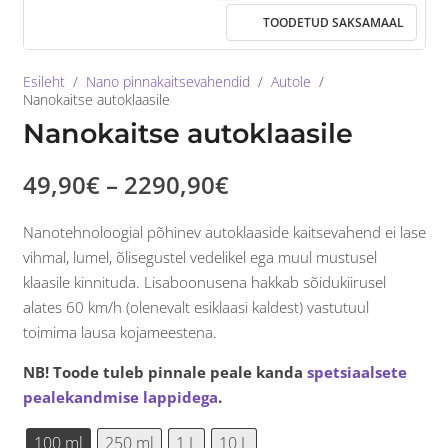
Esileht
/
Nano pinnakaitsevahendid
/
Autole
/
Nanokaitse autoklaasile
Nanokaitse autoklaasile
Price
49,90
€
–
2290,90
€
range:
49,90€
Nanotehnoloogial põhinev autoklaaside kaitsevahend ei lase
through
vihmal, lumel, õlisegustel vedelikel ega muul mustusel
2290,90€
klaasile kinnituda. Lisaboonusena hakkab sõidukiirusel
alates 60 km/h (olenevalt esiklaasi kaldest) vastutuul
toimima lausa kojameestena.
NB! Toode tuleb pinnale peale kanda
spetsiaalsete
pealekandmise lappidega
.
100 ml
250 ml
1 L
10 L