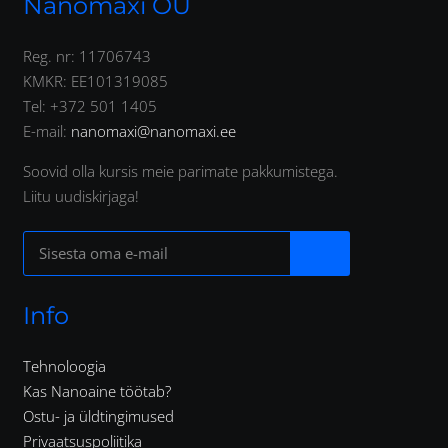
Nanomaxi OÜ
Reg. nr: 11706743
KMKR: EE101319085
Tel: +372 501 1405
E-mail:
nanomaxi@nanomaxi.ee
Soovid olla kursis meie parimate pakkumistega.
Liitu uudiskirjaga!
Info
Tehnoloogia
Kas Nanoaine töötab?
Ostu- ja üldtingimused
Privaatsuspoliitika