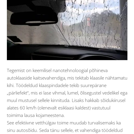
Tegemist on keemilisel nanotehnoloogial põhineva
autoklaaside kaitsevahendiga, mis tekitab klaasile nähtamatu
kihi. Töödeldud klaaspindadele tekib suurepärane
„pärliefekt“, mis ei lase vihmal, lumel, õlisegustel vedelikel ega
muul mustusel sellele kinnituda. Lisaks hakkab sõidukiirusel
alates 60 km/h (olenevalt esiklaasi kaldest) vastutuul
toimima lausa kojameestena.
See efektiivne vetthülgav toime muudab turvalisemaks ka
sinu autosõidu. Seda tänu sellele, et vahendiga töödeldud