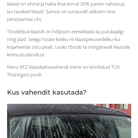
klaasil on vihma ja halva ilma korral 30% parem nähtavus,
kui tavalisel klaasil. Samuti on tunduvalt väiksem öine
pimestamise oht.
Töödeldud klaasilt on hõlpsam eemaldada ka putukajälgi
ning jääd. Seega hoiate kokku nii klaasipesuvedeliku kui
kojameeste ostu pealt. Lisaks tõstab ta märgatavalt klaaside
kriimustuskindlust.
Nano KFZ-klaasikaitsevahendi toime on kinnitatud TÜV
Thüringeni poolt.
Kus vahendit kasutada?