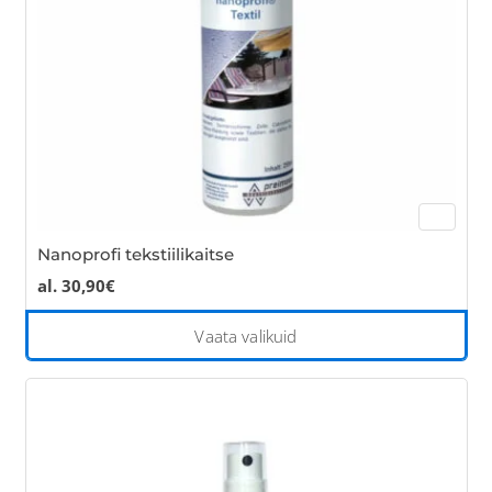
Nanoprofi tekstiilikaitse
al.
30,90
€
Thi
Vaata valikuid
pro
has
mul
var
Th
opt