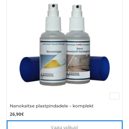
var
Th
opt
ma
be
cho
on
the
pro
pa
Nanokaitse plastpindadele – komplekt
26,90
€
Thi
Vaata valikuid