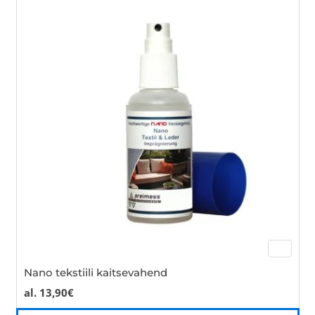
var
Th
opt
ma
be
cho
on
the
pro
pa
Nano tekstiili kaitsevahend
al.
13,90
€