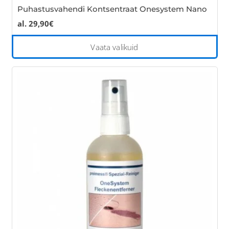
Puhastusvahendi Kontsentraat Onesystem Nano
al.
29,90
€
Thi
Vaata valikuid
pro
has
mul
var
Th
opt
ma
be
cho
on
the
pro
pa