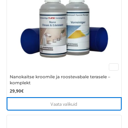
be
cho
on
the
pro
pa
Nanokaitse kroomile ja roostevabale terasele –
komplekt
29,90
€
Thi
Vaata valikuid
pro
has
mul