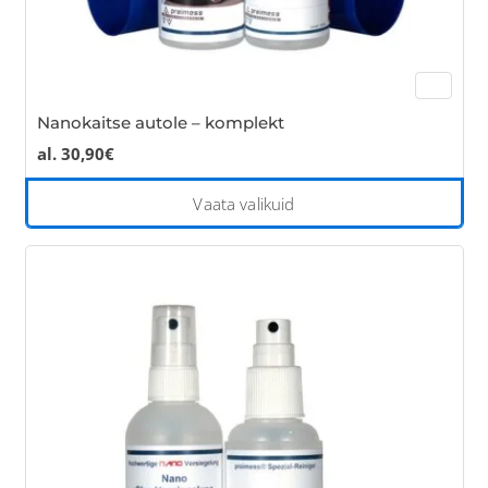
Nanokaitse autole – komplekt
al.
30,90
€
Thi
Vaata valikuid
pro
has
mul
var
Th
opt
ma
be
cho
on