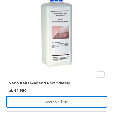
opt
ma
be
cho
on
the
pro
pa
Nano Kaitsevahend Põrandatele
al.
44,90
€
Thi
Vaata valikuid
pro
has