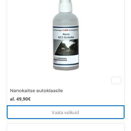
ma
be
cho
on
the
pro
pa
Nanokaitse autoklaasile
al.
49,90
€
Thi
Vaata valikuid
pro
has
mul