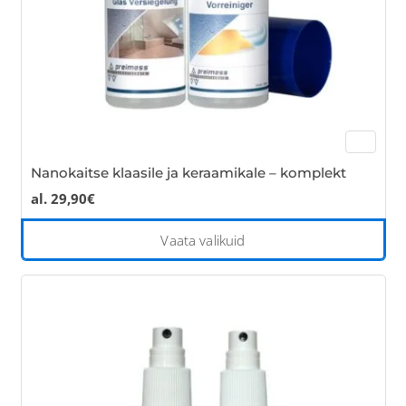
the
pro
pa
Nanokaitse klaasile ja keraamikale – komplekt
al.
29,90
€
Thi
Vaata valikuid
pro
has
mul
var
Th
opt
ma