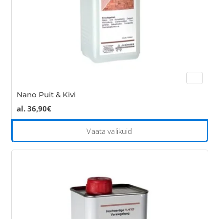
the
pro
pa
Nano Puit & Kivi
al.
36,90
€
Thi
Vaata valikuid
pro
has
mul
var
Th
opt
ma