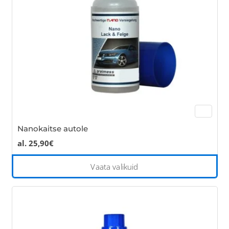
cho
on
the
pro
pa
Nanokaitse autole
al.
25,90
€
Thi
Vaata valikuid
pro
has
mul
var
Th