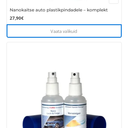
Nanokaitse auto plastikpindadele – komplekt
27,90
€
Thi
Vaata valikuid
pro
has
mul
var
Th
opt
ma
be
cho
on
the
pro
pa