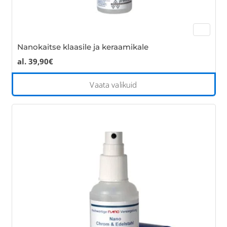
Nanokaitse klaasile ja keraamikale
al.
39,90
€
Thi
Vaata valikuid
pro
has
mul
var
Th
opt
ma
be
cho
on
the