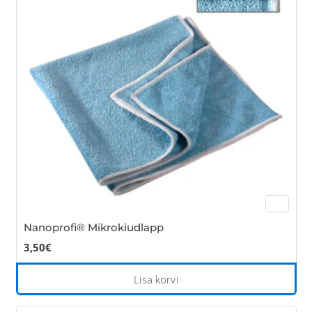
opt
ma
be
cho
on
the
pro
pa
Nanoprofi® Mikrokiudlapp
3,50
€
Lisa korvi