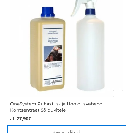
Th
opt
ma
be
cho
on
the
pro
pa
OneSystem Puhastus- ja Hooldusvahendi
Kontsentraat Sõidukitele
al.
27,90
€
Thi
Vaata valikuid