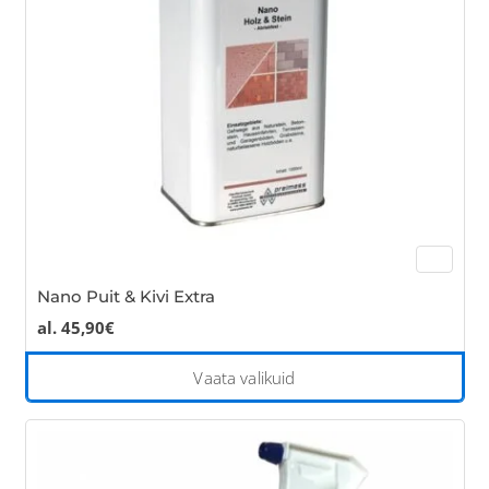
be
cho
on
the
pro
pa
Nano Puit & Kivi Extra
al.
45,90
€
Thi
Vaata valikuid
pro
has
mul
var