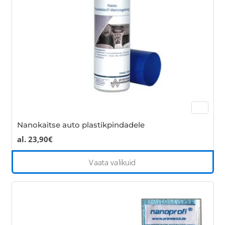
cho
on
the
pro
pa
Nanokaitse auto plastikpindadele
al.
23,90
€
Thi
Vaata valikuid
pro
has
mul
var
Th