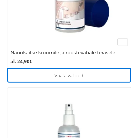
pro
pa
Nanokaitse kroomile ja roostevabale terasele
al.
24,90
€
Thi
Vaata valikuid
pro
has
mul
var
Th
opt
ma
be