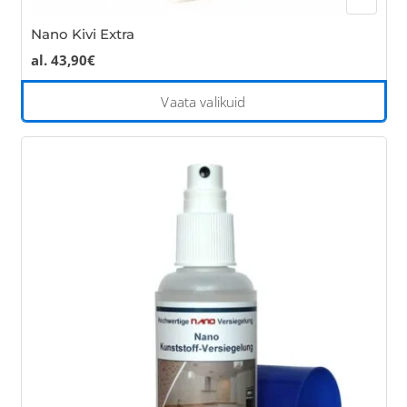
Nano Kivi Extra
al.
43,90
€
Thi
Vaata valikuid
pro
has
mul
var
Th
opt
ma
be
cho
on
the
pro
pa