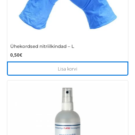
Ühekordsed nitriilkindad – L
0,50
€
Lisa korvi