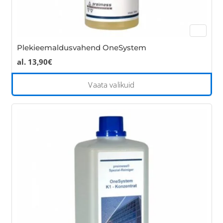
Plekieemaldusvahend OneSystem
al.
13,90
€
Thi
Vaata valikuid
pro
has
mul
var
Th
opt
ma
be
cho
on
the