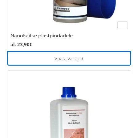
Nanokaitse plastpindadele
al.
23,90
€
Thi
Vaata valikuid
pro
has
mul
var
Th
opt
ma
be
cho
on