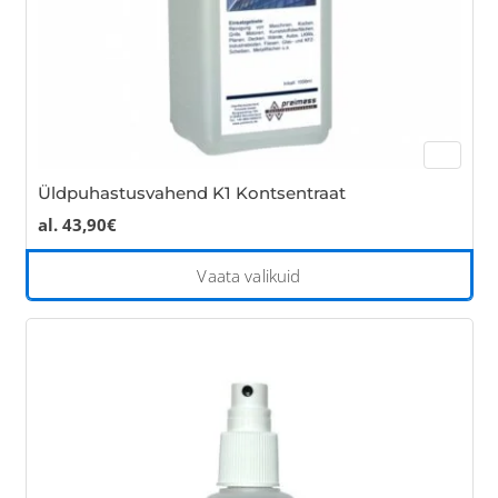
pro
pa
Üldpuhastusvahend K1 Kontsentraat
al.
43,90
€
Thi
Vaata valikuid
pro
has
mul
var
Th
opt
ma
be