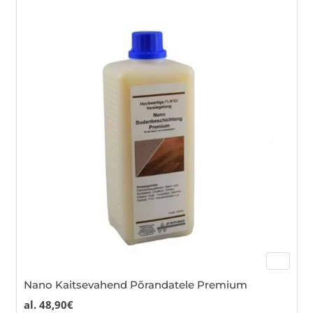
mul
var
Th
opt
ma
be
cho
on
the
pro
pa
Nano Kaitsevahend Põrandatele Premium
al.
48,90
€