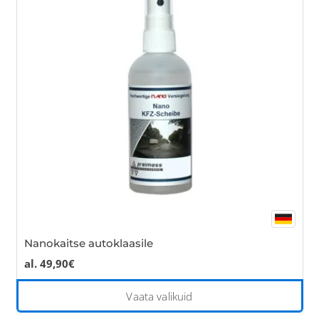
Th
opt
ma
be
cho
on
the
pro
pa
Nanokaitse autoklaasile
al.
49,90
€
Thi
Vaata valikuid
pro