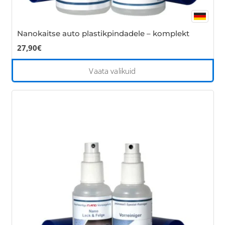
Nanokaitse auto plastikpindadele – komplekt
27,90
€
Thi
Vaata valikuid
pro
has
mul
var
Th
opt
ma
be
cho
on
the
pro