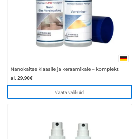
on
the
pro
pa
Nanokaitse klaasile ja keraamikale – komplekt
al.
29,90
€
Thi
Vaata valikuid
pro
has
mul
var
Th
opt