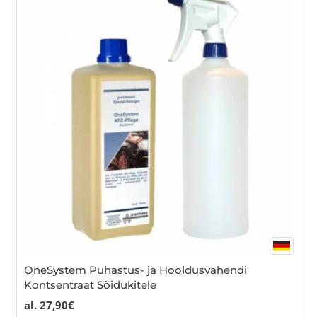
var
Th
opt
ma
be
cho
on
the
pro
pa
OneSystem Puhastus- ja Hooldusvahendi
Kontsentraat Sõidukitele
al.
27,90
€