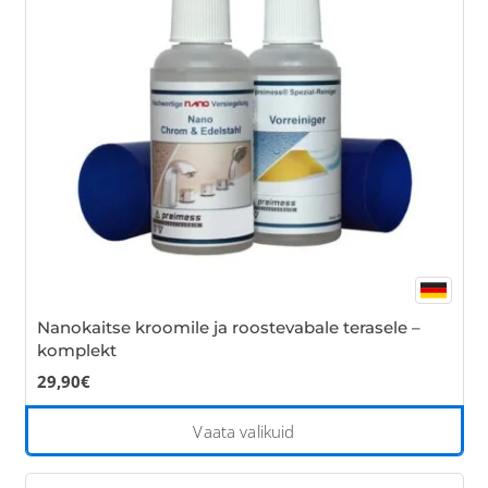
ma
be
cho
on
the
pro
pa
Nanokaitse kroomile ja roostevabale terasele –
komplekt
29,90
€
Thi
Vaata valikuid
pro
has