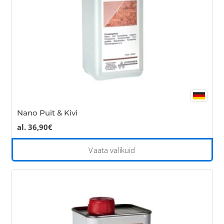
on
the
pro
pa
Nano Puit & Kivi
al.
36,90
€
Thi
Vaata valikuid
pro
has
mul
var
Th
opt