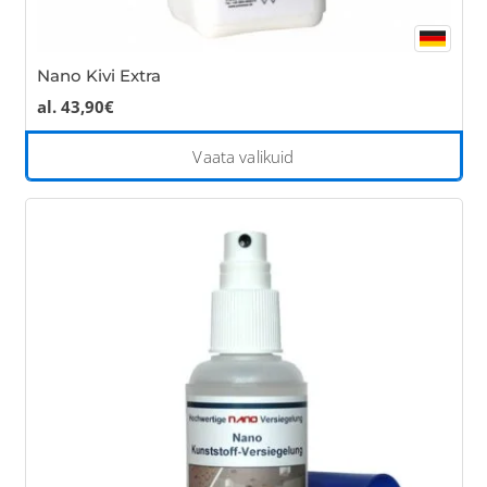
Nano Kivi Extra
al.
43,90
€
Thi
Vaata valikuid
pro
has
mul
var
Th
opt
ma
be
cho
on
the
pro