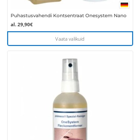
Puhastusvahendi Kontsentraat Onesystem Nano
al.
29,90
€
Thi
Vaata valikuid
pro
has
mul
var
Th
opt
ma
be
cho
on
the
pro
pa