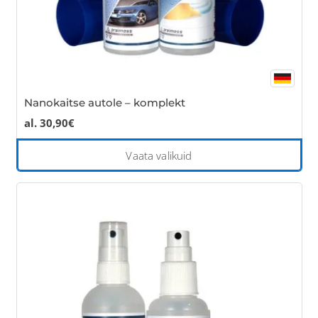
pa
Nanokaitse autole – komplekt
al.
30,90
€
Thi
Vaata valikuid
pro
has
mul
var
Th
opt
ma
be
cho