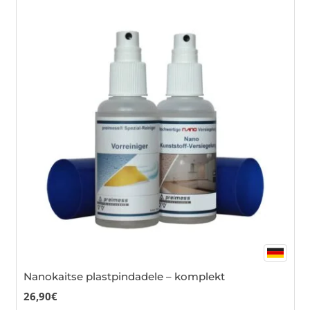
mul
var
Th
opt
ma
be
cho
on
the
pro
pa
Nanokaitse plastpindadele – komplekt
26,90
€