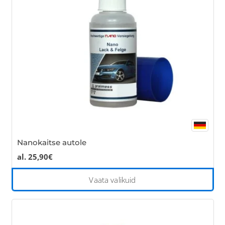
be
cho
on
the
pro
pa
Nanokaitse autole
al.
25,90
€
Thi
Vaata valikuid
pro
has
mul
var