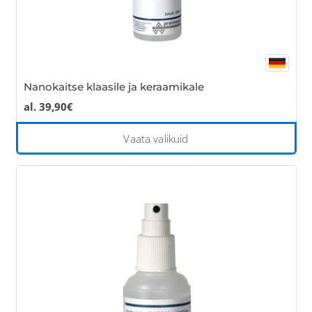
Nanokaitse klaasile ja keraamikale
al.
39,90
€
Thi
Vaata valikuid
pro
has
mul
var
Th
opt
ma
be
cho
on