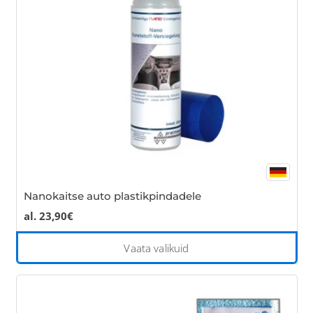
be
cho
on
the
pro
pa
Nanokaitse auto plastikpindadele
al.
23,90
€
Thi
Vaata valikuid
pro
has
mul
var