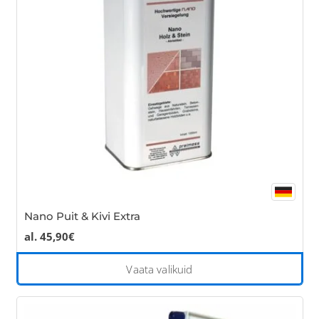
ma
be
cho
on
the
pro
pa
Nano Puit & Kivi Extra
al.
45,90
€
Thi
Vaata valikuid
pro
has
mul