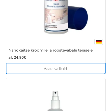
the
pro
pa
Nanokaitse kroomile ja roostevabale terasele
al.
24,90
€
Thi
Vaata valikuid
pro
has
mul
var
Th
opt
ma