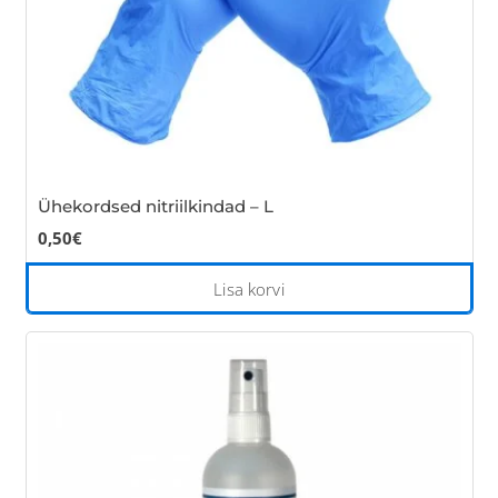
Ühekordsed nitriilkindad – L
0,50
€
Lisa korvi