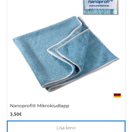
Th
opt
ma
be
cho
on
the
pro
pa
Nanoprofi® Mikrokiudlapp
3,50
€
Lisa korvi