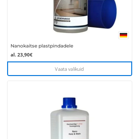
pa
Nanokaitse plastpindadele
al.
23,90
€
Thi
Vaata valikuid
pro
has
mul
var
Th
opt
ma
be
cho