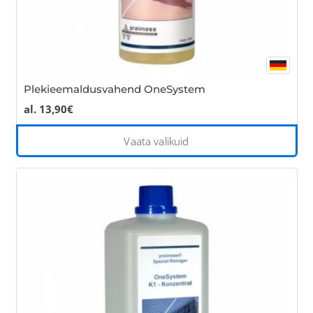
Plekieemaldusvahend OneSystem
al.
13,90
€
Thi
Vaata valikuid
pro
has
mul
var
Th
opt
ma
be
cho
on