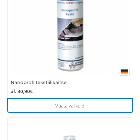
Nanoprofi tekstiilikaitse
al.
30,90
€
Thi
Vaata valikuid
pro
has
mul
var