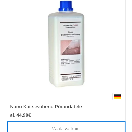
Th
opt
ma
be
cho
on
the
pro
pa
Nano Kaitsevahend Põrandatele
al.
44,90
€
Thi
Vaata valikuid