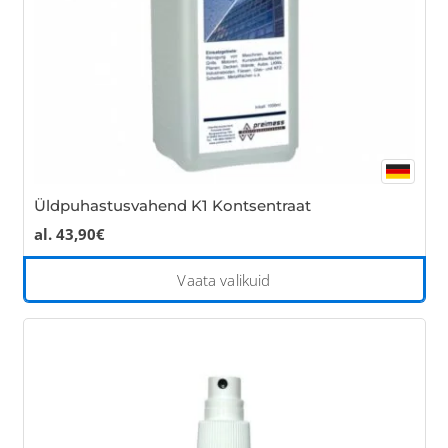
the
pro
pa
Üldpuhastusvahend K1 Kontsentraat
al.
43,90
€
Thi
Vaata valikuid
pro
has
mul
var
Th
opt
ma