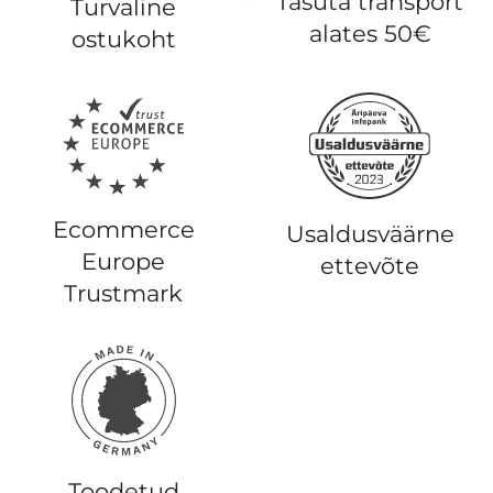
Tasuta transport
Turvaline
alates 50€
ostukoht
Ecommerce
Usaldusväärne
Europe
ettevõte
Trustmark
Toodetud