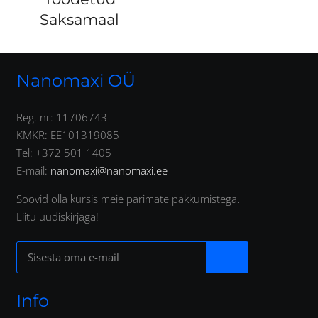
Saksamaal
Nanomaxi OÜ
Reg. nr: 11706743
KMKR: EE101319085
Tel: +372 501 1405
E-mail:
nanomaxi@nanomaxi.ee
Soovid olla kursis meie parimate pakkumistega.
Liitu uudiskirjaga!
Info