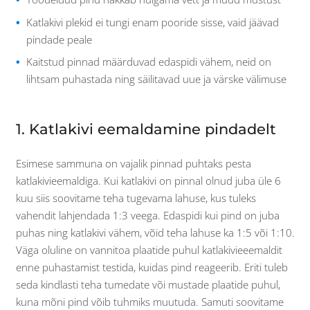
Katlakivi plekid ei tungi enam pooride sisse, vaid jäävad
pindade peale
Kaitstud pinnad määrduvad edaspidi vähem, neid on
lihtsam puhastada ning säilitavad uue ja värske välimuse
1. Katlakivi eemaldamine pindadelt
Esimese sammuna on vajalik pinnad puhtaks pesta
katlakivieemaldiga. Kui katlakivi on pinnal olnud juba üle 6
kuu siis soovitame teha tugevama lahuse, kus tuleks
vahendit lahjendada 1:3 veega. Edaspidi kui pind on juba
puhas ning katlakivi vähem, võid teha lahuse ka 1:5 või 1:10.
Väga oluline on vannitoa plaatide puhul katlakivieeemaldit
enne puhastamist testida, kuidas pind reageerib. Eriti tuleb
seda kindlasti teha tumedate või mustade plaatide puhul,
kuna mõni pind võib tuhmiks muutuda. Samuti soovitame