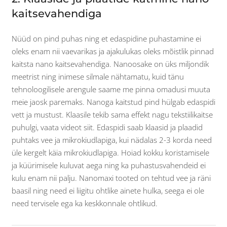
kaitsevahendiga
Nüüd on pind puhas ning et edaspidine puhastamine ei
oleks enam nii vaevarikas ja ajakulukas oleks mõistlik pinnad
kaitsta nano kaitsevahendiga. Nanoosake on üks miljondik
meetrist ning inimese silmale nähtamatu, kuid tänu
tehnoloogilisele arengule saame me pinna omadusi muuta
meie jaosk paremaks. Nanoga kaitstud pind hülgab edaspidi
vett ja mustust. Klaasile tekib sama effekt nagu tekstiilikaitse
puhulgi, vaata videot siit. Edaspidi saab klaasid ja plaadid
puhtaks vee ja mikrokiudlapiga, kui nädalas 2-3 korda need
üle kergelt käia mikrokiudlapiga. Hoiad kokku koristamisele
ja küürimisele kuluvat aega ning ka puhastusvahendeid ei
kulu enam nii palju. Nanomaxi tooted on tehtud vee ja räni
baasil ning need ei liigitu ohtlike ainete hulka, seega ei ole
need tervisele ega ka keskkonnale ohtlikud.