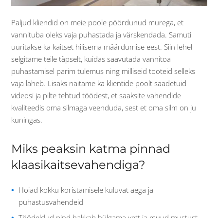
Paljud kliendid on meie poole pöördunud murega, et
vannituba oleks vaja puhastada ja värskendada. Samuti
uuritakse ka kaitset hilisema määrdumise eest. Siin lehel
selgitame teile täpselt, kuidas saavutada vannitoa
puhastamisel parim tulemus ning milliseid tooteid selleks
vaja läheb. Lisaks näitame ka klientide poolt saadetuid
videosi ja pilte tehtud töödest, et saaksite vahendide
kvaliteedis oma silmaga veenduda, sest et oma silm on ju
kuningas.
Miks peaksin katma pinnad
klaasikaitsevahendiga?
Hoiad kokku koristamisele kuluvat aega ja
puhastusvahendeid
Töödeldud pind hakkab hülgama vett ja muud mustust