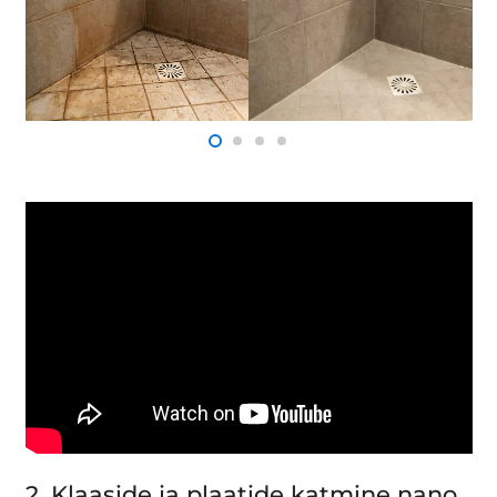
2. Klaaside ja plaatide katmine nano