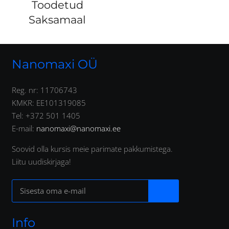
Toodetud
Saksamaal
Nanomaxi OÜ
Reg. nr: 11706743
KMKR: EE101319085
Tel: +372 501 1405
E-mail:
nanomaxi@nanomaxi.ee
Soovid olla kursis meie parimate pakkumistega.
Liitu uudiskirjaga!
Info