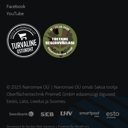
Facebook
YouTube
© 2025 Nanomaxi OÜ | Nanomaxi OÜ omab Saksa tootja
Oberflächentechnik Preimeß GmbH edasimüügi õiguseid
Eestis, Lätis, Leedus ja Soomes.
Developed By
Nordes Web Solutions
| Powered By WordPress