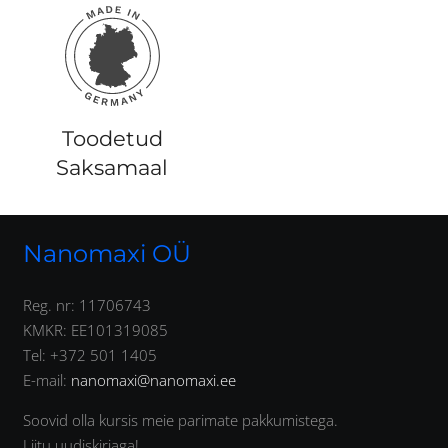
Toodetud
Saksamaal
Nanomaxi OÜ
Reg. nr: 11706743
KMKR: EE101319085
Tel: +372 501 1405
E-mail:
nanomaxi@nanomaxi.ee
Soovid olla kursis meie parimate pakkumistega.
Liitu uudiskirjaga!