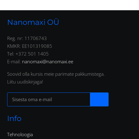
Nanomaxi OÜ
Reg. nr: 11706743
KMKR: EE101319085
Tel: +372 501 1405
E-mail:
nanomaxi@nanomaxi.ee
Soovid olla kursis meie parimate pakkumistega.
Liitu uudiskirjaga!
Info
Tehnoloogia