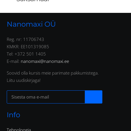
Nanomaxi OÜ
Reg. nr: 11706743
KMKR: EE101319085
Tel: +372 501 1405
E-mail:
nanomaxi@nanomaxi.ee
Soovid olla kursis meie parimate pakkumistega.
Liitu uudiskirjaga!
Info
Tehnoloogia