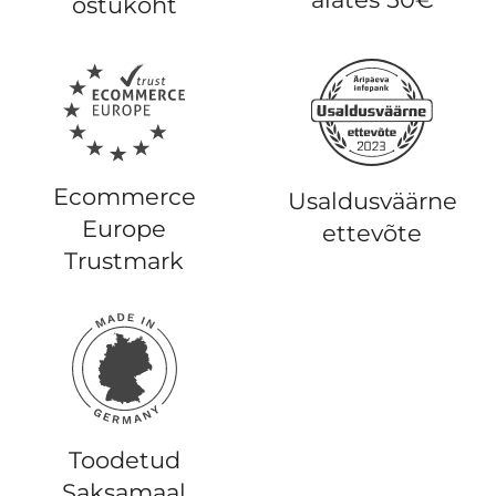
ostukoht
Ecommerce
Usaldusväärne
Europe
ettevõte
Trustmark
Toodetud
Saksamaal