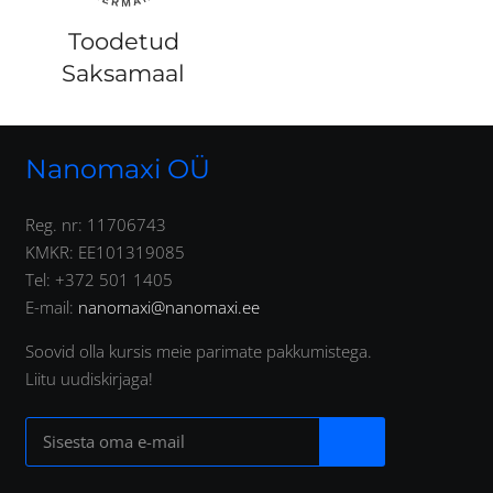
Toodetud
Saksamaal
Nanomaxi OÜ
Reg. nr: 11706743
KMKR: EE101319085
Tel: +372 501 1405
E-mail:
nanomaxi@nanomaxi.ee
Soovid olla kursis meie parimate pakkumistega.
Liitu uudiskirjaga!