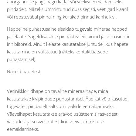
anorgaanilise jäägi, nagu katla- või veekivi eemaldamiseks
pindadelt. Näiteks ummistunud duššisegisti, veetilgad klaasil
või roostevabal pinnal ning kollakad pinnad kahhelkivil.
Happeline puhastusaine sisaldab tugevaid mineraalhapped
ja kelaate. Sageli lisatakse pindaktiivseid aineid ja korrosiooni
inhibiitoreid. Ainult kelaate kasutatakse juhtudel, kus hapete
kasutamine on välistatud (näiteks kontaktläätsede
puhastamisel).
Näiteid hapetest
Vesinikkloriidhape on tavaline mineraalhape, mida
kasutatakse kivipindade puhastamisel. Äädikat võib kasutad
tugevatelt pindadelt kaltsiumi jääkide eemaldamiseks.
Väävelhapet kasutatakse äravoolusüsteemis rasvadest,
valkudest ja süsivesikutest koosneva ummistuse
eemaldamiseks.