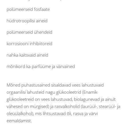
polümeerseid fosfaate
hüdrotroopilisi aineid
polümeerseid ühendeid
korrosiooni inhibiitoreid
nahka kaitsvaid aineid
mõnikord ka parfüüme ja värvained
Mõned puhastusained sisaldavad vees lahustuvaid
orgaanilisi lahusteid nagu glükooleetrid (Enamik
glükooleetreid on vees lahustuvad, biolagunevad ja ainult
vähesed on mürgised) ja rasvalkoholid (laurüül-, stearüül- ja
oleüülalkohol), mis lihtsustavad õli, rasva ja värvi
eemaldamist.