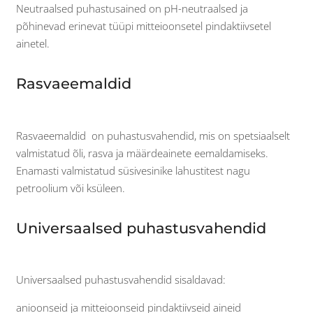
Neutraalsed puhastusained on pH-neutraalsed ja
põhinevad erinevat tüüpi mitteioonsetel pindaktiivsetel
ainetel.
Rasvaeemaldid
Rasvaeemaldid on puhastusvahendid, mis on spetsiaalselt
valmistatud õli, rasva ja määrdeainete eemaldamiseks.
Enamasti valmistatud süsivesinike lahustitest nagu
petroolium või ksüleen.
Universaalsed puhastusvahendid
Universaalsed puhastusvahendid sisaldavad:
anioonseid ja mitteioonseid pindaktiivseid aineid