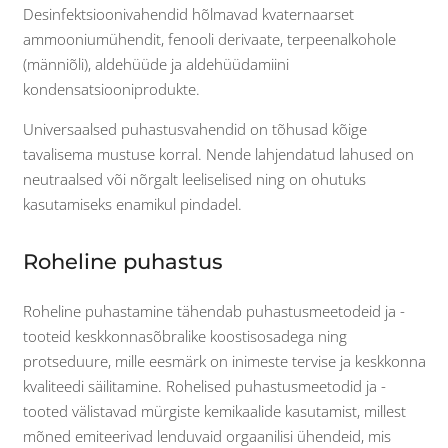
Desinfektsioonivahendid hõlmavad kvaternaarset
ammooniumühendit, fenooli derivaate, terpeenalkohole
(männiõli), aldehüüde ja aldehüüdamiini
kondensatsiooniprodukte.
Universaalsed puhastusvahendid on tõhusad kõige
tavalisema mustuse korral. Nende lahjendatud lahused on
neutraalsed või nõrgalt leeliselised ning on ohutuks
kasutamiseks enamikul pindadel.
Roheline puhastus
Roheline puhastamine tähendab puhastusmeetodeid ja -
tooteid keskkonnasõbralike koostisosadega ning
protseduure, mille eesmärk on inimeste tervise ja keskkonna
kvaliteedi säilitamine. Rohelised puhastusmeetodid ja -
tooted välistavad mürgiste kemikaalide kasutamist, millest
mõned emiteerivad lenduvaid orgaanilisi ühendeid, mis