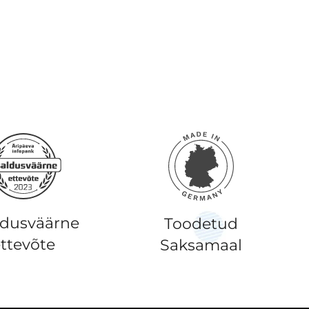
ldusväärne
Toodetud
ttevõte
Saksamaal