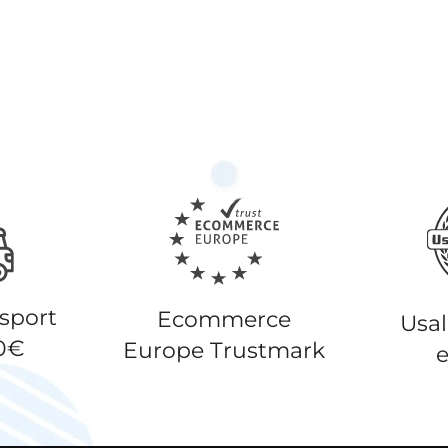
nsport
Ecommerce
Usa
50€
Europe Trustmark
e