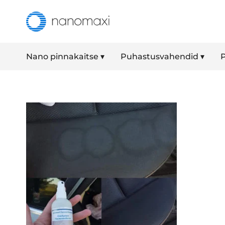
Nano pinnakaitse ▾
Puhastusvahendid ▾
P