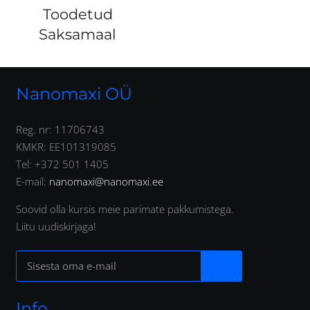
Toodetud
Saksamaal
Nanomaxi OÜ
Reg. nr: 11706743
KMKR: EE101319085
Tel: +372 501 1405
E-mail:
nanomaxi@nanomaxi.ee
Soovid olla kursis meie parimate pakkumistega.
Liitu uudiskirjaga!
Info