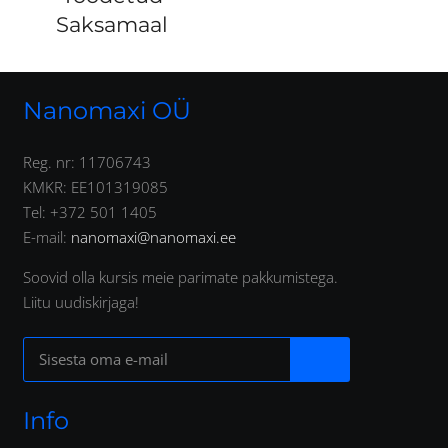
Saksamaal
Nanomaxi OÜ
Reg. nr: 11706743
KMKR: EE101319085
Tel: +372 501 1405
E-mail:
nanomaxi@nanomaxi.ee
Soovid olla kursis meie parimate pakkumistega.
Liitu uudiskirjaga!
Info