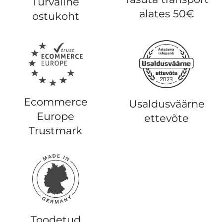
Turvaline
alates 50€
ostukoht
Ecommerce
Usaldusväärne
Europe
ettevõte
Trustmark
Toodetud