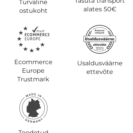
Tasuta transport
Turvaline
alates 50€
ostukoht
Ecommerce
Usaldusväärne
Europe
ettevõte
Trustmark
Toodetud