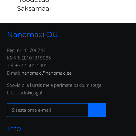
Saksamaal
Nanomaxi OÜ
Reg. nr: 11706743
KMKR: EE101319085
Tel: +372 501 1405
E-mail:
nanomaxi@nanomaxi.ee
Soovid olla kursis meie parimate pakkumistega.
Liitu uudiskirjaga!
Info