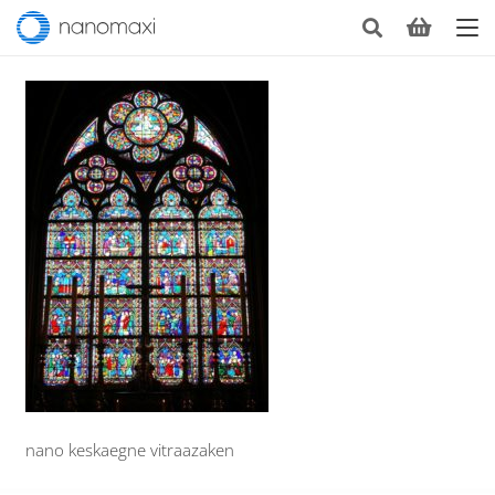
nano keskaegne vitraazaken