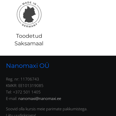
Toodetud
Saksamaal
Nanomaxi OÜ
Reg. nr: 11706743
KMKR: EE101319085
Tel: +372 501 1405
E-mail:
nanomaxi@nanomaxi.ee
Soovid olla kursis meie parimate pakkumistega.
Liitu uudiskirjaga!