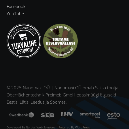
Facebook
YouTube
© 2025 Nanomaxi OÜ | Nanomaxi OÜ omab Saksa tootja
Oberflächentechnik Preimeß GmbH edasimüügi õiguseid
Eestis, Lätis, Leedus ja Soomes.
Developed By
Nordes Web Solutions
| Powered By WordPress