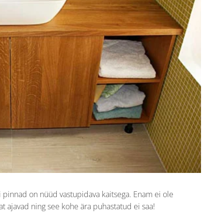
 pinnad on nüüd vastupidava kaitsega. Enam ei ole
t ajavad ning see kohe ära puhastatud ei saa!