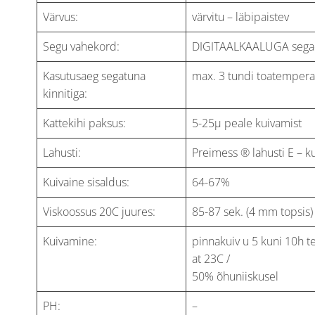
Värvus:
värvitu – läbipaistev
Segu vahekord:
DIGITAALKAALUGA segada
Kasutusaeg segatuna
max. 3 tundi toatemperat
kinnitiga:
Kattekihi paksus:
5-25μ peale kuivamist
Lahusti:
Preimess ® lahusti E – k
Kuivaine sisaldus:
64-67%
Viskoossus 20C juures:
85-87 sek. (4 mm topsis)
Kuivamine:
pinnakuiv u 5 kuni 10h t
at 23C /
50% õhuniiskusel
PH:
–