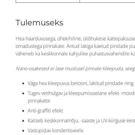
Tulemuseks
Hea haarduvusega, ühekihiline, üliõhukese kattepaksuse
omadustega pinnakate. Antud lakiga kaetud pindade puh
väheneb ka keskkonnale kahjulike puhastusvahendite ka
Nano-osakesed ei lase mustusel pinnale kleepuda, seeg
Väga hea kleepuvus betooni, lakitud pindade ning
Tugev vetthülgav ja kleepumisvastane efekt- moodu
pinnakatte
Anti-graffiti efekt
Kaitseb keskkonnamõju, -saaste ja UV-kiirguse ees
Vastupidav kondentsveele