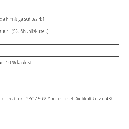
 kinnitiga suhtes 4:1
uuril (5% õhuniiskusel.)
uni 10 % kaalust
emperatuuril 23C / 50% õhuniiskusel täielikult kuiv u 48h