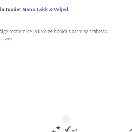
da toodet
Nano Lakk & Veljed.
ige töötlemine ja ka õige hooldus äärmiselt tähtsad.
 viisil.