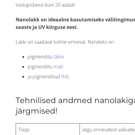
Vastupidavus kuni 20 aastat!
Nanolakk on ideaalne kasutamiseks välitingimus
saaste ja UV kiirguse eest.
Lakki on saadaval kolme erinevat. Nendeks on:
pigmenditu
läikiv
pigmenditu
matt
ja pigmenditud
RAL
Tehnilised andmed nanolakiga
järgmised!
Tüüp:
segu erinevatest vaikudes