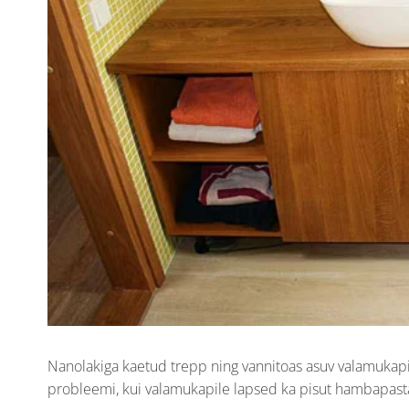
Nanolakiga kaetud trepp ning vannitoas asuv valamukapi
probleemi, kui valamukapile lapsed ka pisut hambapasta