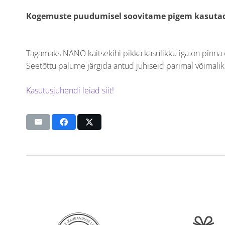
Kogemuste puudumisel soovitame pigem kasuta
Tagamaks NANO kaitsekihi pikka kasulikku iga on pinna õ
Seetõttu palume järgida antud juhiseid parimal võimalikul
Kasutusjuhendi leiad siit!