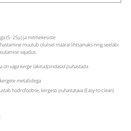
ga (5- 25μ) ja mitmekesiste
astamine muutub olulisel määral lihtsamaks ning seeläbi
sutamise vajadus.
a on väga kerge lakitudpindasid puhastada.
 kergete metallidega
stab hüdrofoobse, kergesti puhastatava (Easy-to-clean)
t