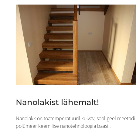
Nanolakist lähemalt!
Nanolakk on toatemperatuuril kuivav, sool-geel meetod
polümeer keemilise nanotehnoloogia baasil.