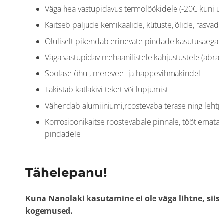
Väga hea vastupidavus termolöökidele (-20C kuni 
Kaitseb paljude kemikaalide, kütuste, õlide, rasvad
Oluliselt pikendab erinevate pindade kasutusaega
Väga vastupidav mehaanilistele kahjustustele (abra
Soolase õhu-, merevee- ja happevihmakindel
Takistab katlakivi teket või lupjumist
Vähendab alumiiniumi,roostevaba terase ning leht
Korrosioonikaitse roostevabale pinnale, töötlemat
pindadele
Tähelepanu!
Kuna Nanolaki kasutamine ei ole väga lihtne, siis
kogemused.