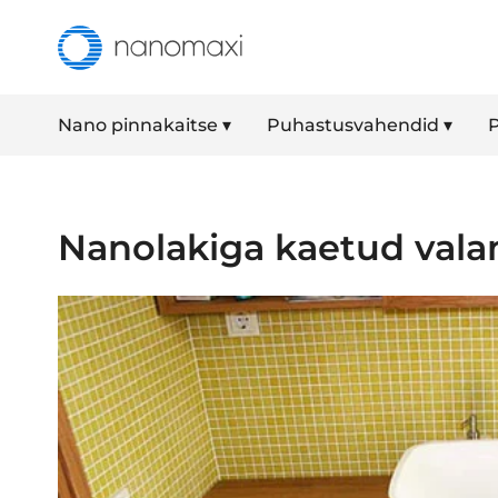
Nano pinnakaitse ▾
Puhastusvahendid ▾
P
Nanolakiga kaetud vala