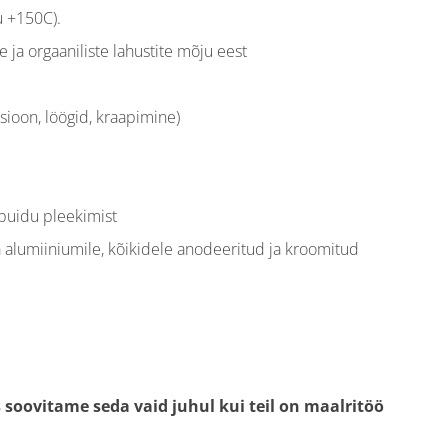
u +150C).
e ja orgaaniliste lahustite mõju eest
sioon, löögid, kraapimine)
puidu pleekimist
a alumiiniumile, kõikidele anodeeritud ja kroomitud
 soovitame seda vaid juhul kui teil on maalritöö