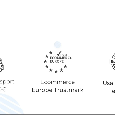
nsport
Ecommerce
Usa
50€
Europe Trustmark
e