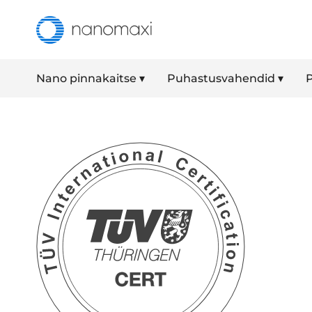
Nano pinnakaitse ▾
Puhastusvahendid ▾
P