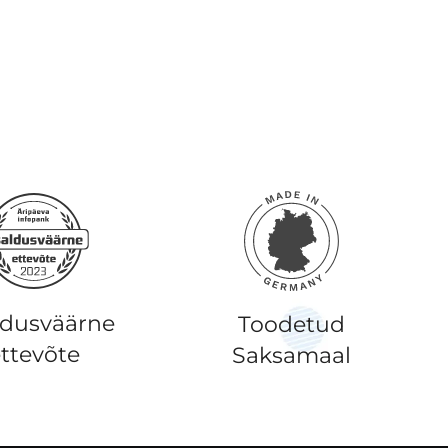
ldusväärne
Toodetud
ttevõte
Saksamaal