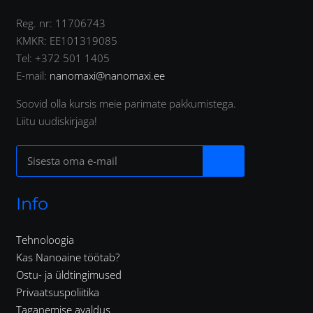
Reg. nr: 11706743
KMKR: EE101319085
Tel: +372 501 1405
E-mail:
nanomaxi@nanomaxi.ee
Soovid olla kursis meie parimate pakkumistega.
Liitu uudiskirjaga!
Info
Tehnoloogia
Kas Nanoaine töötab?
Ostu- ja üldtingimused
Privaatsuspoliitika
Taganemise avaldus