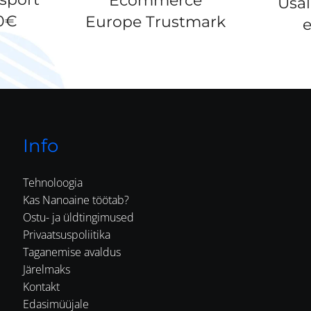
Ecommerce
Usa
50€
Europe Trustmark
e
Info
Tehnoloogia
Kas Nanoaine töötab?
Ostu- ja üldtingimused
Privaatsuspoliitika
Taganemise avaldus
Järelmaks
Kontakt
Edasimüüjale