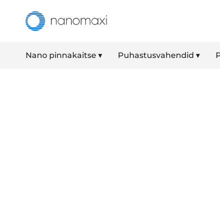
Nano pinnakaitse ▾
Puhastusvahendid ▾
P