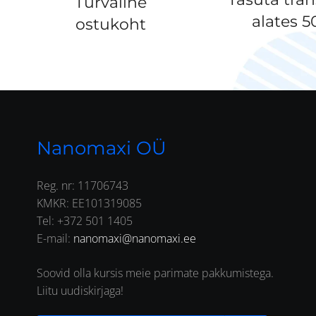
Turvaline
alates 
ostukoht
Nanomaxi OÜ
Reg. nr: 11706743
KMKR: EE101319085
Tel: +372 501 1405
E-mail:
nanomaxi@nanomaxi.ee
Soovid olla kursis meie parimate pakkumistega.
Liitu uudiskirjaga!