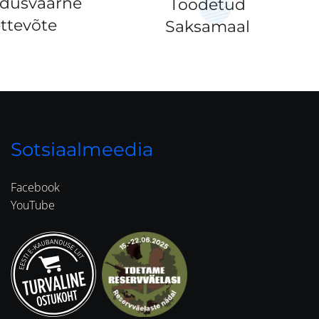
ldusväärne
Toodetud
ttevõte
Saksamaal
Sotsiaalmeedia
Facebook
YouTube