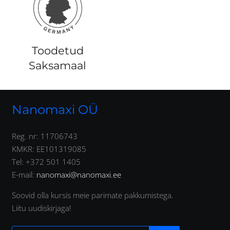
Toodetud
Saksamaal
Nanomaxi OÜ
Reg. nr: 11706743
KMKR: EE101319085
Tel: +372 501 1405
E-mail:
nanomaxi@nanomaxi.ee
Soovid olla kursis meie parimate pakkumistega.
Liitu uudiskirjaga!