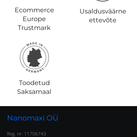
Ecommerce
Usaldusväärne
Europe
ettevõte
Trustmark
Toodetud
Saksamaal
Nanomaxi OÜ
Reg. nr: 11706743