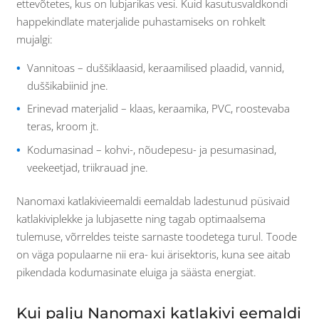
ettevõtetes, kus on lubjarikas vesi. Kuid kasutusvaldkondi
happekindlate materjalide puhastamiseks on rohkelt
mujalgi:
Vannitoas – duššiklaasid, keraamilised plaadid, vannid,
duššikabiinid jne.
Erinevad materjalid – klaas, keraamika, PVC, roostevaba
teras, kroom jt.
Kodumasinad – kohvi-, nõudepesu- ja pesumasinad,
veekeetjad, triikrauad jne.
Nanomaxi katlakivieemaldi eemaldab ladestunud püsivaid
katlakiviplekke ja lubjasette ning tagab optimaalsema
tulemuse, võrreldes teiste sarnaste toodetega turul. Toode
on väga populaarne nii era- kui ärisektoris, kuna see aitab
pikendada kodumasinate eluiga ja säästa energiat.
Kui palju Nanomaxi katlakivi eemaldi