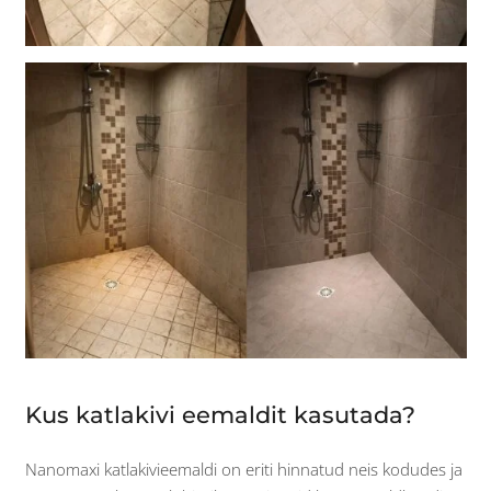
Kus katlakivi eemaldit kasutada?
Nanomaxi katlakivieemaldi on eriti hinnatud neis kodudes ja