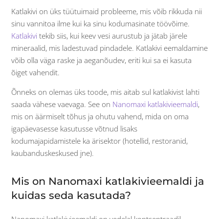
Katlakivi on üks tüütuimaid probleeme, mis võib rikkuda nii
sinu vannitoa ilme kui ka sinu kodumasinate töövõime.
Katlakivi
tekib siis, kui keev vesi aurustub ja jätab järele
mineraalid, mis ladestuvad pindadele. Katlakivi eemaldamine
võib olla väga raske ja aeganõudev, eriti kui sa ei kasuta
õiget vahendit.
Õnneks on olemas üks toode, mis aitab sul katlakivist lahti
saada vähese vaevaga. See on
Nanomaxi katlakivieemaldi
,
mis on äärmiselt tõhus ja ohutu vahend, mida on oma
igapäevasesse kasutusse võtnud lisaks
kodumajapidamistele ka ärisektor (hotellid, restoranid,
kaubanduskeskused jne).
Mis on Nanomaxi katlakivieemaldi ja
kuidas seda kasutada?