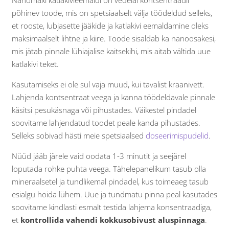
Nanomaxi katlakivieemaldi on vedelal kontsentraadil
põhinev toode, mis on spetsiaalselt välja töödeldud selleks,
et rooste, lubjasette jääkide ja katlakivi eemaldamine oleks
maksimaalselt lihtne ja kiire. Toode sisaldab ka nanoosakesi,
mis jätab pinnale lühiajalise kaitsekihi, mis aitab vältida uue
katlakivi teket.
Kasutamiseks ei ole sul vaja muud, kui tavalist kraanivett.
Lahjenda kontsentraat veega ja kanna töödeldavale pinnale
käsitsi pesukäsnaga või pihustades. Väikestel pindadel
soovitame lahjendatud toodet peale kanda pihustades.
Selleks sobivad hästi meie spetsiaalsed
doseerimispudelid
.
Nüüd jääb järele vaid oodata 1-3 minutit ja seejärel
loputada rohke puhta veega. Tähelepanelikum tasub olla
mineraalsetel ja tundlikemal pindadel, kus toimeaeg tasub
esialgu hoida lühem. Uue ja tundmatu pinna peal kasutades
soovitame kindlasti esmalt testida lahjema konsentraadiga,
et
kontrollida vahendi kokkusobivust aluspinnaga
.