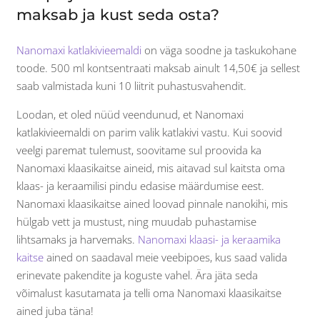
maksab ja kust seda osta?
Nanomaxi katlakivieemaldi
on väga soodne ja taskukohane
toode. 500 ml kontsentraati maksab ainult 14,50€ ja sellest
saab valmistada kuni 10 liitrit puhastusvahendit.
Loodan, et oled nüüd veendunud, et Nanomaxi
katlakivieemaldi on parim valik katlakivi vastu. Kui soovid
veelgi paremat tulemust, soovitame sul proovida ka
Nanomaxi klaasikaitse aineid, mis aitavad sul kaitsta oma
klaas- ja keraamilisi pindu edasise määrdumise eest.
Nanomaxi klaasikaitse ained loovad pinnale nanokihi, mis
hülgab vett ja mustust, ning muudab puhastamise
lihtsamaks ja harvemaks.
Nanomaxi klaasi- ja keraamika
kaitse
ained on saadaval meie veebipoes, kus saad valida
erinevate pakendite ja koguste vahel. Ära jäta seda
võimalust kasutamata ja telli oma Nanomaxi klaasikaitse
ained juba täna!