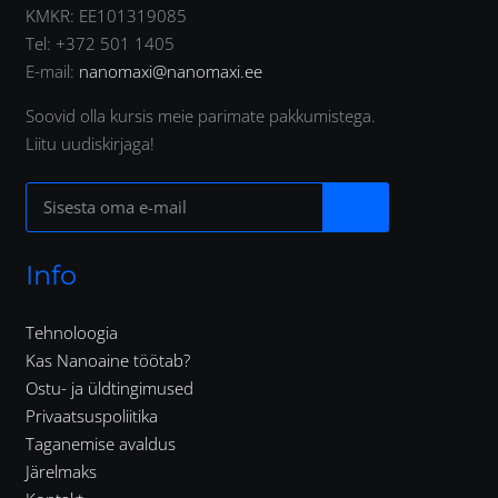
KMKR: EE101319085
Tel: +372 501 1405
E-mail:
nanomaxi@nanomaxi.ee
Soovid olla kursis meie parimate pakkumistega.
Liitu uudiskirjaga!
Info
Tehnoloogia
Kas Nanoaine töötab?
Ostu- ja üldtingimused
Privaatsuspoliitika
Taganemise avaldus
Järelmaks