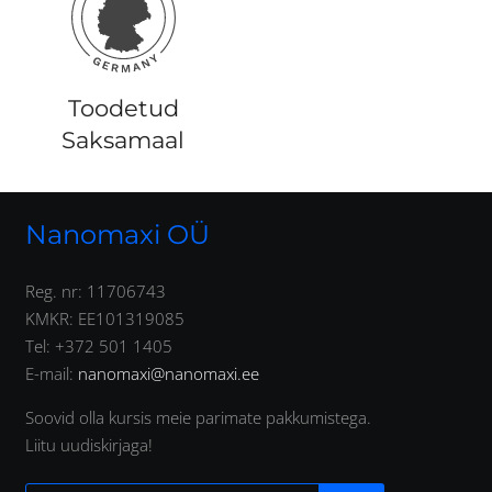
Toodetud
Saksamaal
Nanomaxi OÜ
Reg. nr: 11706743
KMKR: EE101319085
Tel: +372 501 1405
E-mail:
nanomaxi@nanomaxi.ee
Soovid olla kursis meie parimate pakkumistega.
Liitu uudiskirjaga!