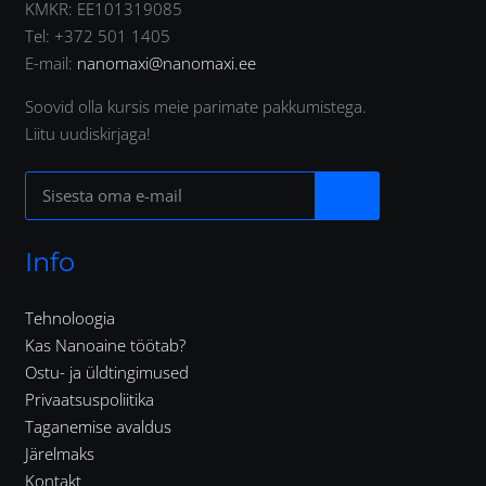
KMKR: EE101319085
Tel: +372 501 1405
E-mail:
nanomaxi@nanomaxi.ee
Soovid olla kursis meie parimate pakkumistega.
Liitu uudiskirjaga!
Info
Tehnoloogia
Kas Nanoaine töötab?
Ostu- ja üldtingimused
Privaatsuspoliitika
Taganemise avaldus
Järelmaks
Kontakt