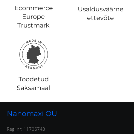
Ecommerce
Usaldusväärne
Europe
ettevõte
Trustmark
Toodetud
Saksamaal
Nanomaxi OÜ
Reg. nr: 11706743