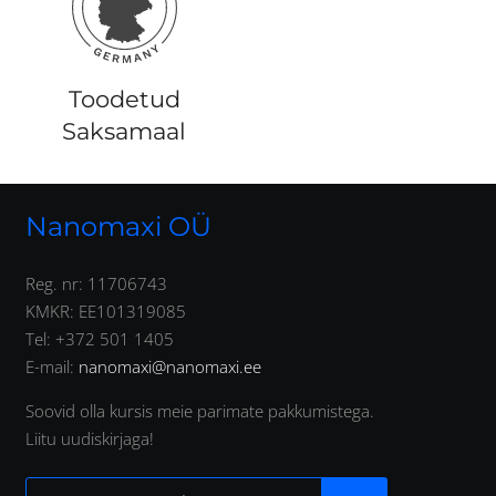
Toodetud
Saksamaal
Nanomaxi OÜ
Reg. nr: 11706743
KMKR: EE101319085
Tel: +372 501 1405
E-mail:
nanomaxi@nanomaxi.ee
Soovid olla kursis meie parimate pakkumistega.
Liitu uudiskirjaga!