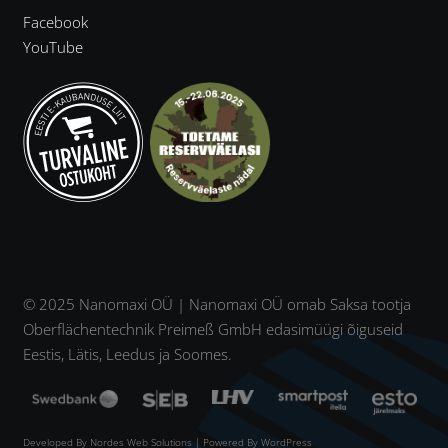
Facebook
YouTube
© 2025 Nanomaxi OÜ | Nanomaxi OÜ omab Saksa tootja
Oberflächentechnik Preimeß GmbH edasimüügi õiguseid
Eestis, Lätis, Leedus ja Soomes.
Developed By
Nordes Web Solutions
| Powered By WordPress