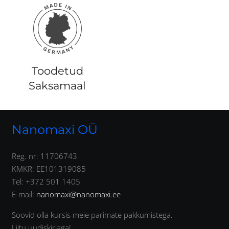
Toodetud
Saksamaal
Nanomaxi OÜ
Reg. nr: 11706743
KMKR: EE101319085
Tel: +372 501 1405
E-mail:
nanomaxi@nanomaxi.ee
Soovid olla kursis meie parimate pakkumistega.
Liitu uudiskirjaga!