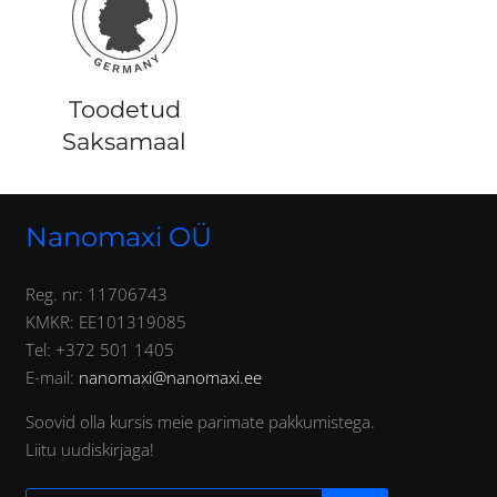
Toodetud
Saksamaal
Nanomaxi OÜ
Reg. nr: 11706743
KMKR: EE101319085
Tel: +372 501 1405
E-mail:
nanomaxi@nanomaxi.ee
Soovid olla kursis meie parimate pakkumistega.
Liitu uudiskirjaga!