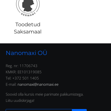
Toodetud
Saksamaal
Nanomaxi OÜ
Reg. nr: 11706743
KMKR: EE101319085
Tel: +372 501 1405
E-mail:
nanomaxi@nanomaxi.ee
Soovid olla kursis meie parimate pakkumistega.
Liitu uudiskirjaga!