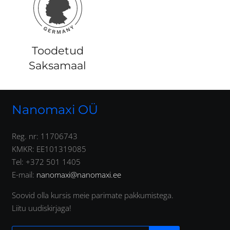
Toodetud
Saksamaal
Nanomaxi OÜ
Reg. nr: 11706743
KMKR: EE101319085
Tel: +372 501 1405
E-mail:
nanomaxi@nanomaxi.ee
Soovid olla kursis meie parimate pakkumistega.
Liitu uudiskirjaga!