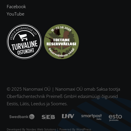
Facebook
YouTube
© 2025 Nanomaxi OÜ | Nanomaxi OÜ omab Saksa tootja
Oberflächentechnik Preimeß GmbH edasimüügi õiguseid
Eestis, Lätis, Leedus ja Soomes.
Developed By
Nordes Web Solutions
| Powered By WordPress