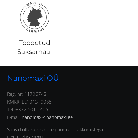
Toodetud
Saksamaal
Nanomaxi OÜ
Reg. nr: 11706743
KMKR: EE101319085
Tel: +372 501 1405
E-mail:
nanomaxi@nanomaxi.ee
Soovid olla kursis meie parimate pakkumistega.
Liitu uudiskirjaga!