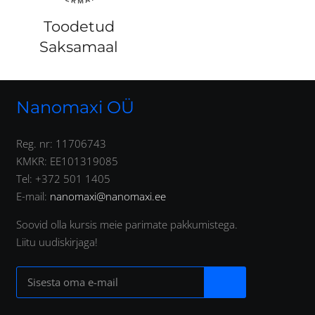
Toodetud
Saksamaal
Nanomaxi OÜ
Reg. nr: 11706743
KMKR: EE101319085
Tel: +372 501 1405
E-mail:
nanomaxi@nanomaxi.ee
Soovid olla kursis meie parimate pakkumistega.
Liitu uudiskirjaga!