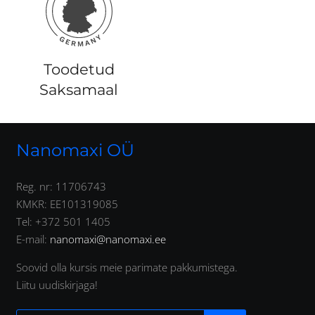
Toodetud
Saksamaal
Nanomaxi OÜ
Reg. nr: 11706743
KMKR: EE101319085
Tel: +372 501 1405
E-mail:
nanomaxi@nanomaxi.ee
Soovid olla kursis meie parimate pakkumistega.
Liitu uudiskirjaga!