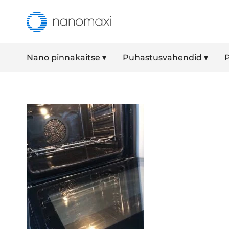
Nano pinnakaitse ▾
Puhastusvahendid ▾
P