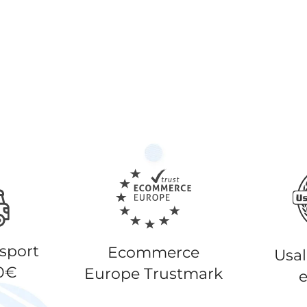
nsport
Ecommerce
Usa
50€
Europe Trustmark
e