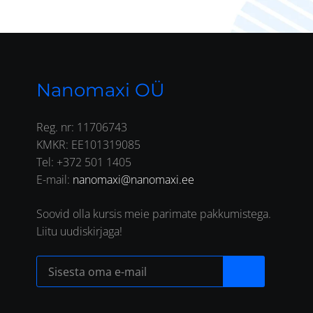
Nanomaxi OÜ
Reg. nr: 11706743
KMKR: EE101319085
Tel: +372 501 1405
E-mail:
nanomaxi@nanomaxi.ee
Soovid olla kursis meie parimate pakkumistega.
Liitu uudiskirjaga!