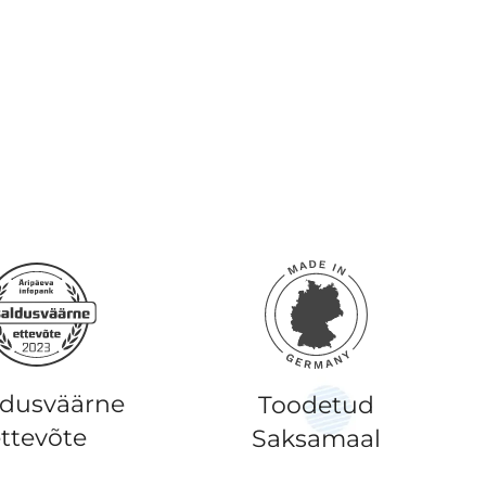
ldusväärne
Toodetud
ttevõte
Saksamaal