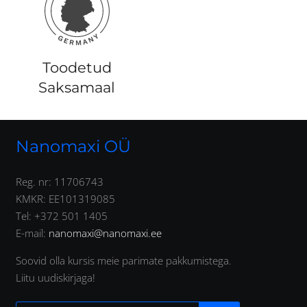
Toodetud
Saksamaal
Nanomaxi OÜ
Reg. nr: 11706743
KMKR: EE101319085
Tel: +372 501 1405
E-mail:
nanomaxi@nanomaxi.ee
Soovid olla kursis meie parimate pakkumistega.
Liitu uudiskirjaga!