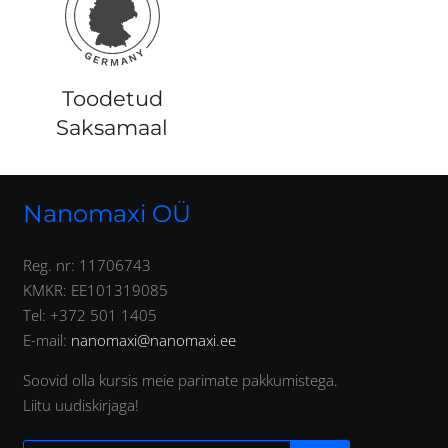
Toodetud
Saksamaal
Nanomaxi OÜ
Reg. nr: 11706743
KMKR: EE101319085
Tel: +372 501 1405
E-mail:
nanomaxi@nanomaxi.ee
Soovid olla kursis meie parimate pakkumistega.
Liitu uudiskirjaga!