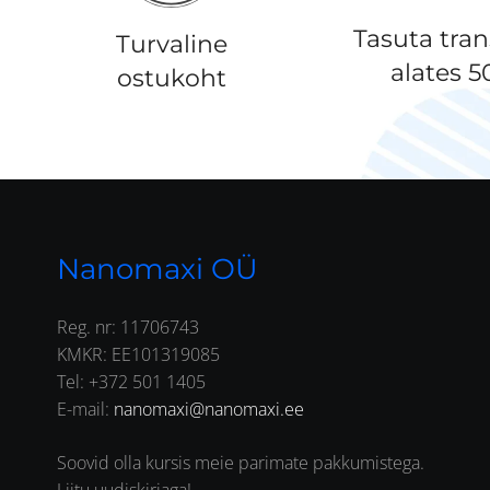
Tasuta tra
Turvaline
alates 
ostukoht
Nanomaxi OÜ
Reg. nr: 11706743
KMKR: EE101319085
Tel: +372 501 1405
E-mail:
nanomaxi@nanomaxi.ee
Soovid olla kursis meie parimate pakkumistega.