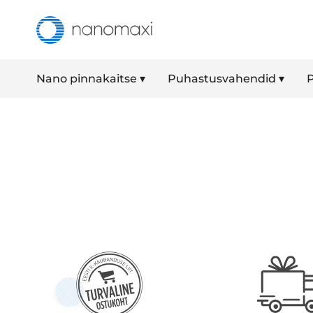
Nano pinnakaitse ▾
Puhastusvahendid ▾
P