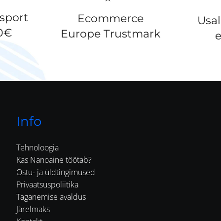
nsport
Ecommerce
Usa
50€
Europe Trustmark
e
Info
Tehnoloogia
Kas Nanoaine töötab?
Ostu- ja üldtingimused
Privaatsuspoliitika
Taganemise avaldus
Järelmaks