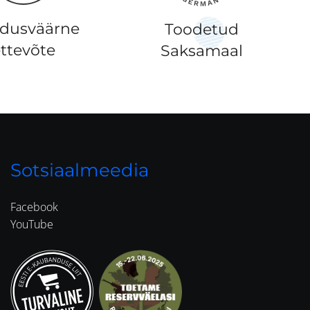
ldusväärne
Toodetud
ttevõte
Saksamaal
Sotsiaalmeedia
Facebook
YouTube