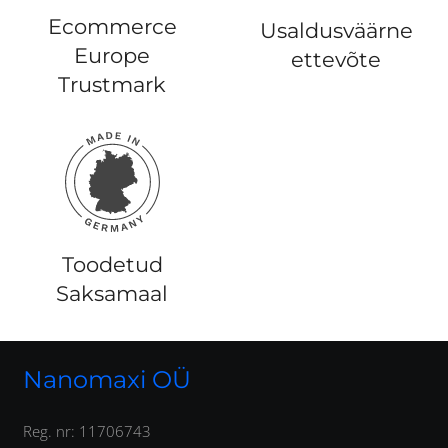
Ecommerce
Usaldusväärne
Europe
ettevõte
Trustmark
Toodetud
Saksamaal
Nanomaxi OÜ
Reg. nr: 11706743