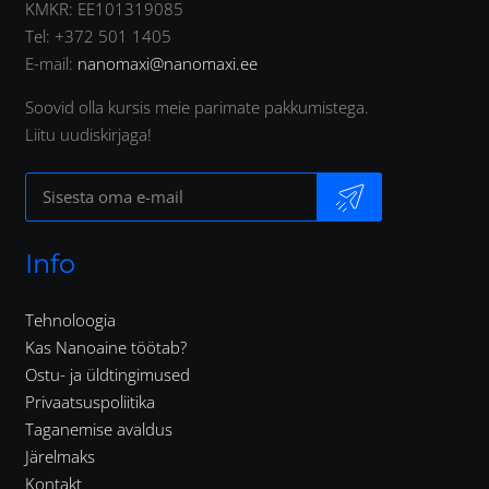
KMKR: EE101319085
Tel: +372 501 1405
E-mail:
nanomaxi@nanomaxi.ee
Soovid olla kursis meie parimate pakkumistega.
Liitu uudiskirjaga!
Info
Tehnoloogia
Kas Nanoaine töötab?
Ostu- ja üldtingimused
Privaatsuspoliitika
Taganemise avaldus
Järelmaks
Kontakt