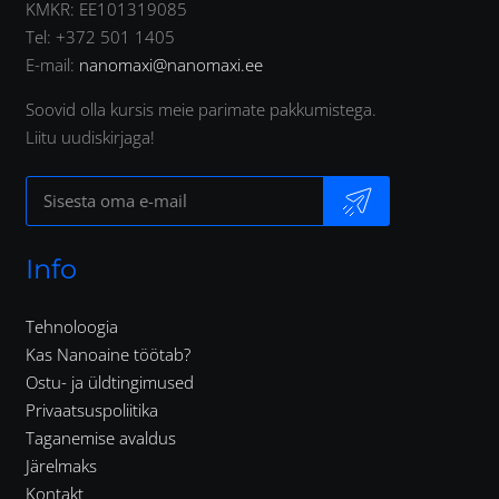
KMKR: EE101319085
Tel: +372 501 1405
E-mail:
nanomaxi@nanomaxi.ee
Soovid olla kursis meie parimate pakkumistega.
Liitu uudiskirjaga!
Info
Tehnoloogia
Kas Nanoaine töötab?
Ostu- ja üldtingimused
Privaatsuspoliitika
Taganemise avaldus
Järelmaks
Kontakt