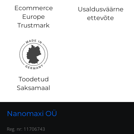
Ecommerce
Usaldusväärne
Europe
ettevõte
Trustmark
Toodetud
Saksamaal
Nanomaxi OÜ
Reg. nr: 11706743