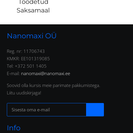
Toodetud
Saksamaal
Nanomaxi OÜ
Reg. nr: 11706743
KMKR: EE101319085
Tel: +372 501 1405
E-mail:
nanomaxi@nanomaxi.ee
Soovid olla kursis meie parimate pakkumistega.
Liitu uudiskirjaga!
Info